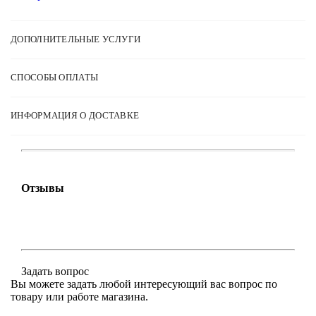
Система подачи материала
Асфальтоукладчики
Ходовая
ДОПОЛНИТЕЛЬНЫЕ УСЛУГИ
Двигатель
Электрика
СПОСОБЫ ОПЛАТЫ
КПП
Дорожные катки
ИНФОРМАЦИЯ О ДОСТАВКЕ
Система подачи материала
Двигатель
Ходовая
КПП
Отзывы
Электрика
Поливочная система
Дорожные катки
Ходовая
Двигатель
Электрика
Задать вопрос
Вы можете задать любой интересующий вас вопрос по
КПП
товару или работе магазина.
Установки ГНБ