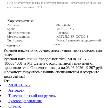
Цена действительна только для интернет-магазина и может отличаться от цен
Двигатель
Ремни
в розничных магазинах 1111
Рулевое управление
Характеристики
Артикул
860534568
КПП
Тормозная система
Бренд
MDRILLING
Тип спец техники
Автокран
Модель техники
XCT25L5-SR, XCT30-S
Подвеска
Трансмиссия
Тип товара
Рулевой наконечник продольной
тяги
Описание
Рулевой наконечник осуществляет управление поворотами
Ремни
Электрика
колес.
Рулевой наконечник продольной тяги MDRILLING
Рулевое управление
Прочее
[860534568] в МТ Деталь с официальной гарантией от
производителя! Стоимость товара на 03.08.2026 - 9 207 руб.
Проконсультируйтесь с нашим специалистом и оформите
Тормозная система
Асфальтоукладчики
заказ сейчас!
Теги:
Трансмиссия
MDRILLING
,
Двигатель
Автокран
,
Телескопический погрузчик
,
Электрика
КПП
Рулевое управление
,
Стрела
,
Прочее