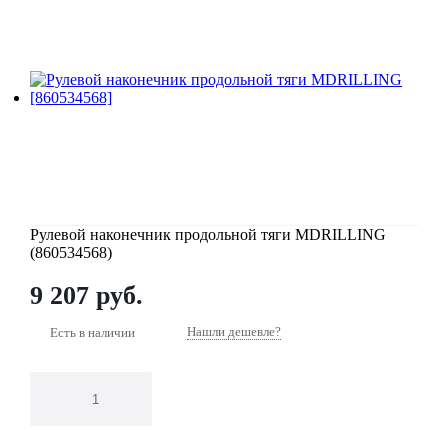
Система безопасности
Трансмиссия
Стрела
Ходовая система
Электрика
Прочее
Рулевой наконечник продольной тяги MDRILLING
Трансмиссия
Коммерческий транспорт
(860534568)
Ходовая система
Двигатель
9 207
руб.
Электрика
Нашли дешевле?
Есть в наличии
Прочее
КПП
Коммерческий транспорт
Подвеска