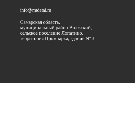
info@mtdetal.ru
Двигатель
Двигатель
Самарская область,
КПП
КПП
муниципальный район Волжский,
сельское поселение Лопатино,
территория Промпарка, здание Nº 3
Ходовая
Ходовая
Экскаваторы
Вся спец техника
Двигатель
Бренды
КПП
Advance
Ходовая
Argo Hytos
Вся спец техника
Shacman
Бренды
Weichai