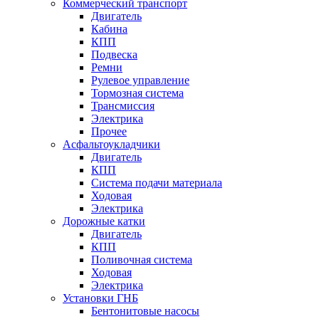
Коммерческий транспорт
Двигатель
Кабина
КПП
Подвеска
Ремни
Рулевое управление
Тормозная система
Трансмиссия
Электрика
Прочее
Асфальтоукладчики
Двигатель
КПП
Система подачи материала
Ходовая
Электрика
Дорожные катки
Двигатель
КПП
Поливочная система
Ходовая
Электрика
Установки ГНБ
Бентонитовые насосы