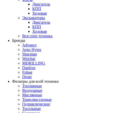
Двигатель
КПП
Ходовая
Экскаваторы
Двигатель
КПП
Ходовая
Вся спец техника
Бренды
Advance
Argo Hytos
Shacman
Weichai
MDRILLING
Danfoss
Fubag
Deutz
Фильтры для всей техники
Топливные
Воздушные
Маслянные
Трансмиссионые
Гидравлические
Тосольные