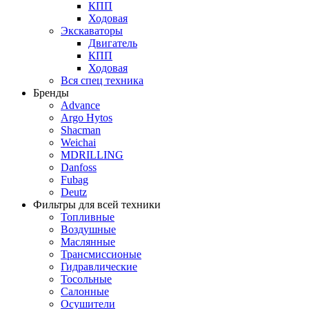
КПП
Ходовая
Экскаваторы
Двигатель
КПП
Ходовая
Вся спец техника
Бренды
Advance
Argo Hytos
Shacman
Weichai
MDRILLING
Danfoss
Fubag
Deutz
Фильтры для всей техники
Топливные
Воздушные
Маслянные
Трансмиссионые
Гидравлические
Тосольные
Салонные
Осушители