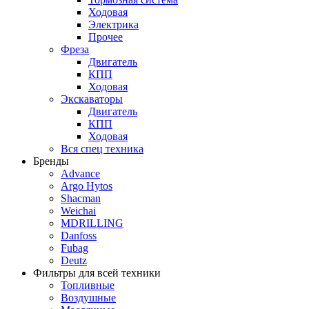
Ходовая
Электрика
Прочее
Фреза
Двигатель
КПП
Ходовая
Экскаваторы
Двигатель
КПП
Ходовая
Вся спец техника
Бренды
Advance
Argo Hytos
Shacman
Weichai
MDRILLING
Danfoss
Fubag
Deutz
Фильтры для всей техники
Топливные
Воздушные