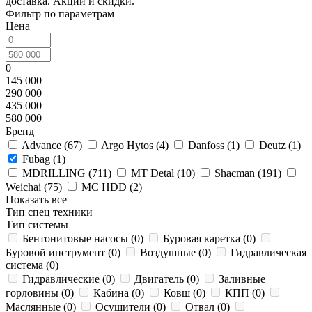
доставка. Акции и скидки.
Фильтр по параметрам
Цена
0
145 000
290 000
435 000
580 000
Бренд
Advance (
67
)
Argo Hytos (
4
)
Danfoss (
1
)
Deutz (
1
)
Fubag (
1
)
MDRILLING (
711
)
MT Detal (
10
)
Shacman (
191
)
Weichai (
75
)
МС HDD (
2
)
Показать все
Тип спец техники
Тип системы
Бентонитовые насосы (
0
)
Буровая каретка (
0
)
Буровой инструмент (
0
)
Воздушные (
0
)
Гидравлическая
система (
0
)
Гидравлические (
0
)
Двигатель (
0
)
Заливные
горловины (
0
)
Кабина (
0
)
Ковш (
0
)
КПП (
0
)
Маслянные (
0
)
Осушители (
0
)
Отвал (
0
)