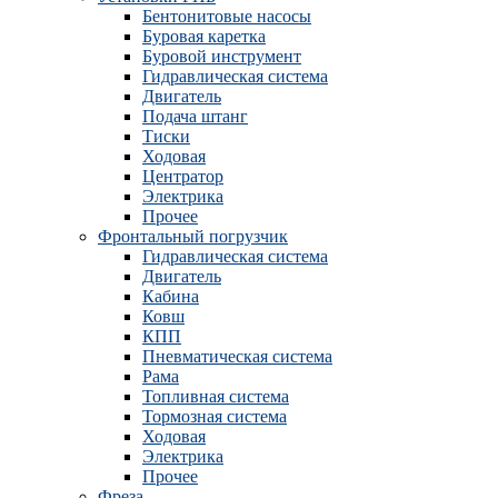
Бентонитовые насосы
Буровая каретка
Буровой инструмент
Гидравлическая система
Двигатель
Подача штанг
Тиски
Ходовая
Центратор
Электрика
Прочее
Фронтальный погрузчик
Гидравлическая система
Двигатель
Кабина
Ковш
КПП
Пневматическая система
Рама
Топливная система
Тормозная система
Ходовая
Электрика
Прочее
Фреза