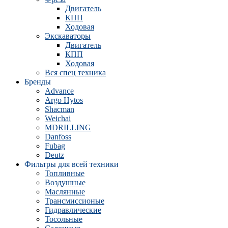
Двигатель
КПП
Ходовая
Экскаваторы
Двигатель
КПП
Ходовая
Вся спец техника
Бренды
Advance
Argo Hytos
Shacman
Weichai
MDRILLING
Danfoss
Fubag
Deutz
Фильтры для всей техники
Топливные
Воздушные
Маслянные
Трансмиссионые
Гидравлические
Тосольные