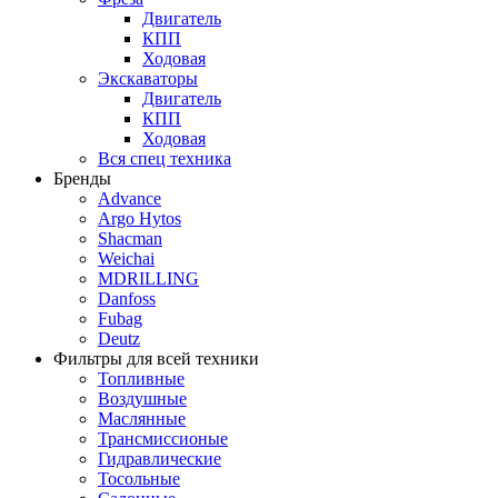
Двигатель
КПП
Ходовая
Экскаваторы
Двигатель
КПП
Ходовая
Вся спец техника
Бренды
Advance
Argo Hytos
Shacman
Weichai
MDRILLING
Danfoss
Fubag
Deutz
Фильтры для всей техники
Топливные
Воздушные
Маслянные
Трансмиссионые
Гидравлические
Тосольные