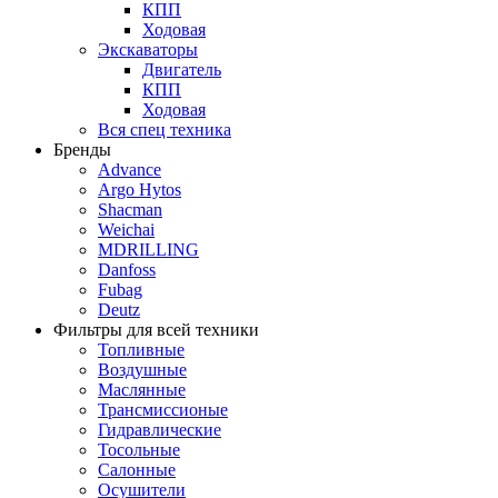
КПП
Ходовая
Экскаваторы
Двигатель
КПП
Ходовая
Вся спец техника
Бренды
Advance
Argo Hytos
Shacman
Weichai
MDRILLING
Danfoss
Fubag
Deutz
Фильтры для всей техники
Топливные
Воздушные
Маслянные
Трансмиссионые
Гидравлические
Тосольные
Салонные
Осушители