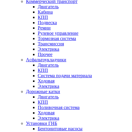
Коммерческий транспорт
Двигатель
Кабина
КПП
Подвеска
Ремни
Рулевое управление
Тормозная система
Трансмиссия
Электрика
Прочее
Асфальтоукладчики
Двигатель
КПП
Система подачи материала
Ходовая
Электрика
Дорожные катки
Двигатель
КПП
Поливочная система
Ходовая
Электрика
Установки ГНБ
Бентонитовые насосы