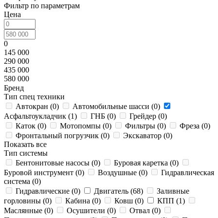
Фильтр по параметрам
Цена
0
145 000
290 000
435 000
580 000
Бренд
Тип спец техники
Автокран (
0
)
Автомобильные шасси (
0
)
Асфальтоукладчик (
1
)
ГНБ (
0
)
Грейдер (
0
)
Каток (
0
)
Мотопомпы (
0
)
Фильтры (
0
)
Фреза (
0
)
Фронтальный погрузчик (
0
)
Экскаватор (
0
)
Показать все
Тип системы
Бентонитовые насосы (
0
)
Буровая каретка (
0
)
Буровой инструмент (
0
)
Воздушные (
0
)
Гидравлическая
система (
0
)
Гидравлические (
0
)
Двигатель (
68
)
Заливные
горловины (
0
)
Кабина (
0
)
Ковш (
0
)
КПП (
1
)
Маслянные (
0
)
Осушители (
0
)
Отвал (
0
)