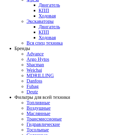
Двигатель
КПП
Ходовая
Экскаваторы
Двигатель
КПП
Ходовая
Вся спец техника
Бренды
Advance
Argo Hytos
Shacman
Weichai
MDRILLING
Danfoss
Fubag
Deutz
Фильтры для всей техники
Топливные
Воздушные
Маслянные
Трансмиссионые
Гидравлические
Тосольные