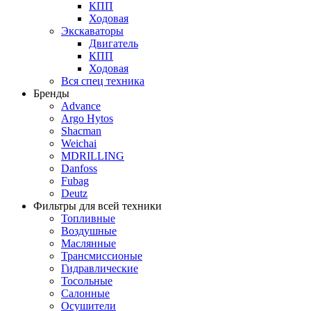
КПП
Ходовая
Экскаваторы
Двигатель
КПП
Ходовая
Вся спец техника
Бренды
Advance
Argo Hytos
Shacman
Weichai
MDRILLING
Danfoss
Fubag
Deutz
Фильтры для всей техники
Топливные
Воздушные
Маслянные
Трансмиссионые
Гидравлические
Тосольные
Салонные
Осушители