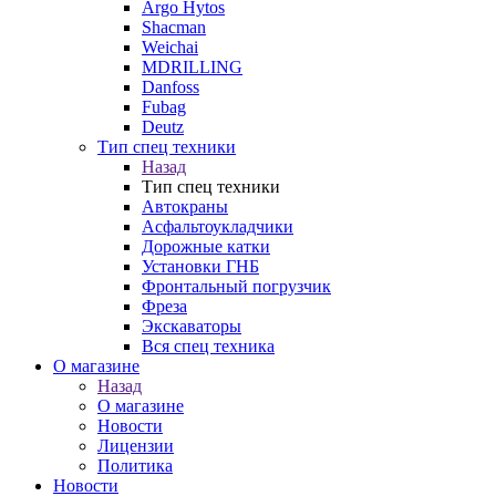
Argo Hytos
Shacman
Weichai
MDRILLING
Danfoss
Fubag
Deutz
Тип спец техники
Назад
Тип спец техники
Автокраны
Асфальтоукладчики
Дорожные катки
Установки ГНБ
Фронтальный погрузчик
Фреза
Экскаваторы
Вся спец техника
О магазине
Назад
О магазине
Новости
Лицензии
Политика
Новости