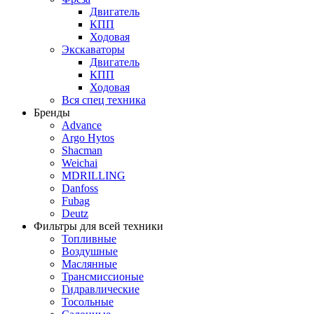
Двигатель
КПП
Ходовая
Экскаваторы
Двигатель
КПП
Ходовая
Вся спец техника
Бренды
Advance
Argo Hytos
Shacman
Weichai
MDRILLING
Danfoss
Fubag
Deutz
Фильтры для всей техники
Топливные
Воздушные
Маслянные
Трансмиссионые
Гидравлические
Тосольные