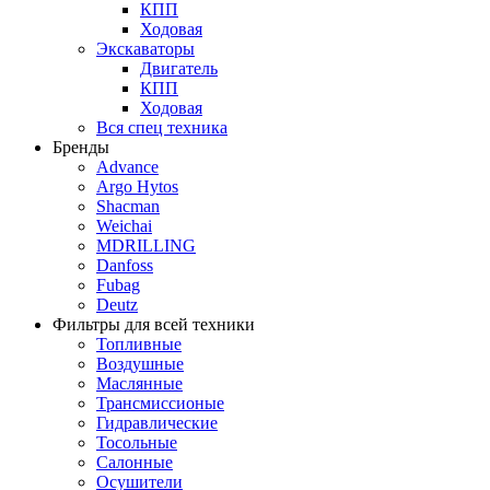
КПП
Ходовая
Экскаваторы
Двигатель
КПП
Ходовая
Вся спец техника
Бренды
Advance
Argo Hytos
Shacman
Weichai
MDRILLING
Danfoss
Fubag
Deutz
Фильтры для всей техники
Топливные
Воздушные
Маслянные
Трансмиссионые
Гидравлические
Тосольные
Салонные
Осушители