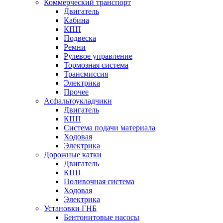
Коммерческий транспорт
Двигатель
Кабина
КПП
Подвеска
Ремни
Рулевое управление
Тормозная система
Трансмиссия
Электрика
Прочее
Асфальтоукладчики
Двигатель
КПП
Система подачи материала
Ходовая
Электрика
Дорожные катки
Двигатель
КПП
Поливочная система
Ходовая
Электрика
Установки ГНБ
Бентонитовые насосы