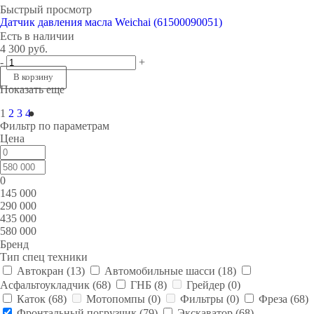
Быстрый просмотр
Датчик давления масла Weichai (61500090051)
Есть в наличии
4 300
руб.
-
+
В корзину
Показать еще
1
2
3
4
Фильтр по параметрам
Цена
0
145 000
290 000
435 000
580 000
Бренд
Тип спец техники
Автокран (
13
)
Автомобильные шасси (
18
)
Асфальтоукладчик (
68
)
ГНБ (
8
)
Грейдер (
0
)
Каток (
68
)
Мотопомпы (
0
)
Фильтры (
0
)
Фреза (
68
)
Фронтальный погрузчик (
79
)
Экскаватор (
68
)