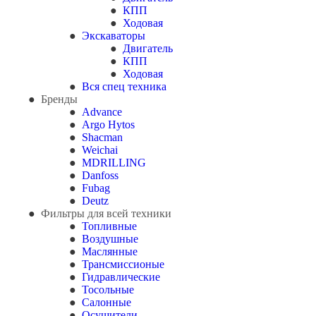
КПП
Ходовая
Экскаваторы
Двигатель
КПП
Ходовая
Вся спец техника
Бренды
Advance
Argo Hytos
Shacman
Weichai
MDRILLING
Danfoss
Fubag
Deutz
Фильтры для всей техники
Топливные
Воздушные
Маслянные
Трансмиссионые
Гидравлические
Тосольные
Салонные
Осушители