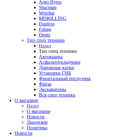
Argo Hytos
Shacman
Weichai
MDRILLING
Danfoss
Fubag
Deutz
Тип спец техники
Назад
Тип спец техники
Автокраны
Асфальтоукладчики
Дорожные катки
Установки ГНБ
Фронтальный погрузчик
Фреза
Экскаваторы
Вся спец техника
О магазине
Назад
О магазине
Новости
Лицензии
Политика
Новости