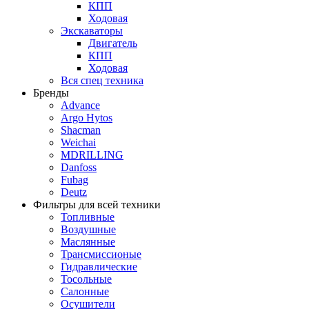
КПП
Ходовая
Экскаваторы
Двигатель
КПП
Ходовая
Вся спец техника
Бренды
Advance
Argo Hytos
Shacman
Weichai
MDRILLING
Danfoss
Fubag
Deutz
Фильтры для всей техники
Топливные
Воздушные
Маслянные
Трансмиссионые
Гидравлические
Тосольные
Салонные
Осушители