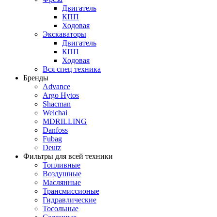
Двигатель
КПП
Ходовая
Экскаваторы
Двигатель
КПП
Ходовая
Вся спец техника
Бренды
Advance
Argo Hytos
Shacman
Weichai
MDRILLING
Danfoss
Fubag
Deutz
Фильтры для всей техники
Топливные
Воздушные
Маслянные
Трансмиссионые
Гидравлические
Тосольные