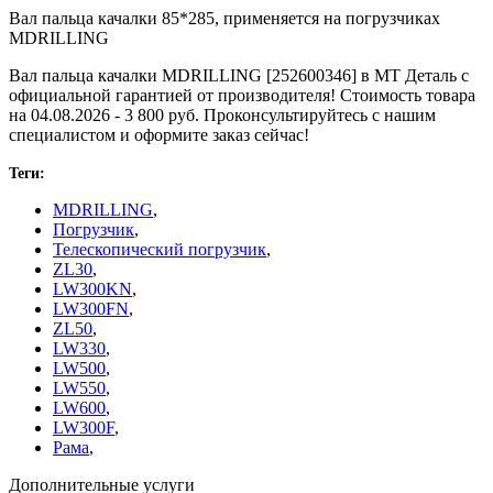
Вал пальца качалки 85*285, применяется на погрузчиках
MDRILLING
Вал пальца качалки MDRILLING [252600346] в МТ Деталь с
официальной гарантией от производителя! Стоимость товара
на 04.08.2026 - 3 800 руб. Проконсультируйтесь с нашим
специалистом и оформите заказ сейчас!
Теги:
MDRILLING
,
Погрузчик
,
Телескопический погрузчик
,
ZL30
,
LW300KN
,
LW300FN
,
ZL50
,
LW330
,
LW500
,
LW550
,
LW600
,
LW300F
,
Рама
,
Дополнительные услуги