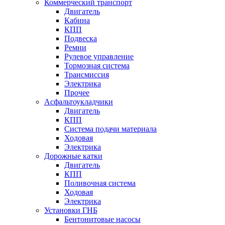
Коммерческий транспорт
Двигатель
Кабина
КПП
Подвеска
Ремни
Рулевое управление
Тормозная система
Трансмиссия
Электрика
Прочее
Асфальтоукладчики
Двигатель
КПП
Система подачи материала
Ходовая
Электрика
Дорожные катки
Двигатель
КПП
Поливочная система
Ходовая
Электрика
Установки ГНБ
Бентонитовые насосы