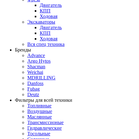
Двигатель
КПП
Ходовая
Экскаваторы
Двигатель
КПП
Ходовая
Вся спец техника
Бренды
Advance
Argo Hytos
Shacman
Weichai
MDRILLING
Danfoss
Fubag
Deutz
Фильтры для всей техники
Топливные
Воздушные
Маслянные
Трансмиссионые
Гидравлические
Тосольные