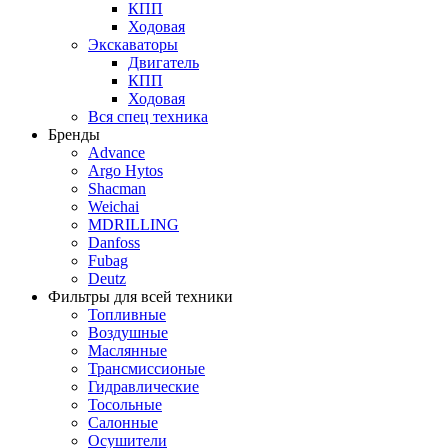
КПП
Ходовая
Экскаваторы
Двигатель
КПП
Ходовая
Вся спец техника
Бренды
Advance
Argo Hytos
Shacman
Weichai
MDRILLING
Danfoss
Fubag
Deutz
Фильтры для всей техники
Топливные
Воздушные
Маслянные
Трансмиссионые
Гидравлические
Тосольные
Салонные
Осушители