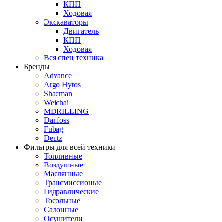
КПП
Ходовая
Экскаваторы
Двигатель
КПП
Ходовая
Вся спец техника
Бренды
Advance
Argo Hytos
Shacman
Weichai
MDRILLING
Danfoss
Fubag
Deutz
Фильтры для всей техники
Топливные
Воздушные
Маслянные
Трансмиссионые
Гидравлические
Тосольные
Салонные
Осушители