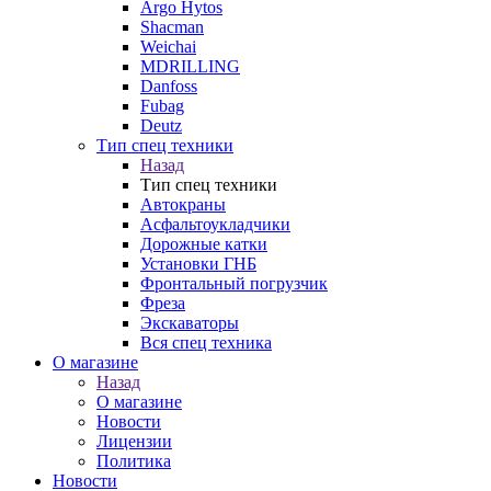
Argo Hytos
Shacman
Weichai
MDRILLING
Danfoss
Fubag
Deutz
Тип спец техники
Назад
Тип спец техники
Автокраны
Асфальтоукладчики
Дорожные катки
Установки ГНБ
Фронтальный погрузчик
Фреза
Экскаваторы
Вся спец техника
О магазине
Назад
О магазине
Новости
Лицензии
Политика
Новости