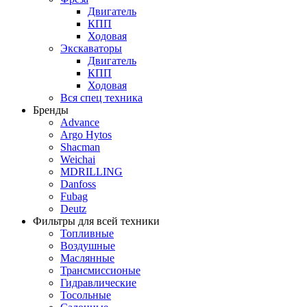
Двигатель
КПП
Ходовая
Экскаваторы
Двигатель
КПП
Ходовая
Вся спец техника
Бренды
Advance
Argo Hytos
Shacman
Weichai
MDRILLING
Danfoss
Fubag
Deutz
Фильтры для всей техники
Топливные
Воздушные
Маслянные
Трансмиссионые
Гидравлические
Тосольные