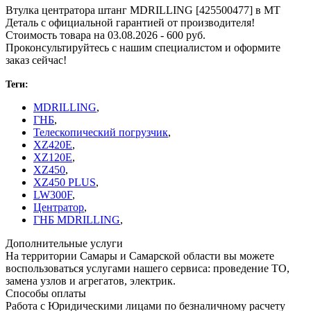
Втулка центратора штанг MDRILLING [425500477] в МТ
Деталь с официальной гарантией от производителя!
Стоимость товара на 03.08.2026 - 600 руб.
Проконсультируйтесь с нашим специалистом и оформите
заказ сейчас!
Теги:
MDRILLING
,
ГНБ
,
Телескопический погрузчик
,
XZ420E
,
XZ120E
,
XZ450
,
XZ450 PLUS
,
LW300F
,
Центратор
,
ГНБ MDRILLING
,
Дополнительные услуги
На территории Самары и Самарской области вы можете
воспользоваться услугами нашего сервиса: проведение ТО,
замена узлов и агрегатов, электрик.
Способы оплаты
Работа с Юридическими лицами по безналичному расчету