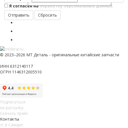
Я согласен на
обработку персональных данных
Сбросить
© 2023–2026 МТ Деталь - оригинальные китайские запчасти
ИНН 6312140117
ОГРН 1146312005510
Подписаться
на рассылку
Скачать прайс
Контакты
л. в Самаре: