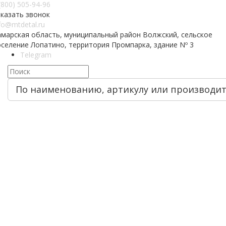
(800) 505-94-96
аказать звонок
fo@mtdetal.ru
амарская область, муниципальный район Волжский, сельское
оселение Лопатино, территория Промпарка, здание Nº 3
Telegram
По наименованию, артикулу или производи