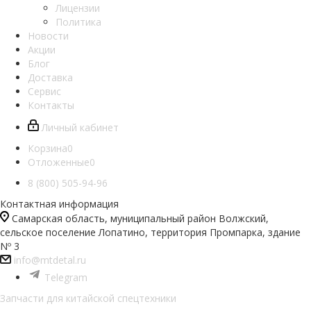
Лицензии
Политика
Новости
Акции
Блог
Доставка
Сервис
Контакты
Личный кабинет
Корзина
0
Отложенные
0
8 (800) 505-94-96
Контактная информация
Самарская область, муниципальный район Волжский,
сельское поселение Лопатино, территория Промпарка, здание
Nº 3
info@mtdetal.ru
Telegram
Запчасти для китайской спецтехники