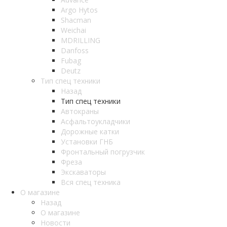
Argo Hytos
Shacman
Weichai
MDRILLING
Danfoss
Fubag
Deutz
Тип спец техники
Назад
Тип спец техники
Автокраны
Асфальтоукладчики
Дорожные катки
Установки ГНБ
Фронтальный погрузчик
Фреза
Экскаваторы
Вся спец техника
О магазине
Назад
О магазине
Новости