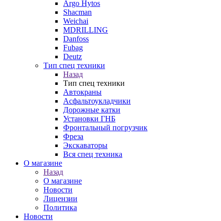
Argo Hytos
Shacman
Weichai
MDRILLING
Danfoss
Fubag
Deutz
Тип спец техники
Назад
Тип спец техники
Автокраны
Асфальтоукладчики
Дорожные катки
Установки ГНБ
Фронтальный погрузчик
Фреза
Экскаваторы
Вся спец техника
О магазине
Назад
О магазине
Новости
Лицензии
Политика
Новости