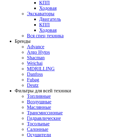
КПП
Ходовая
Экскаваторы
Двигатель
КПП
Ходовая
Вся спец техника
Бренды
Advance
Argo Hytos
Shacman
Weichai
MDRILLING
Danfoss
Fubag
Deutz
Фильтры для всей техники
Топливные
Воздушные
Маслянные
Трансмиссионые
Гидравлические
Тосольные
Салонные
Осушители