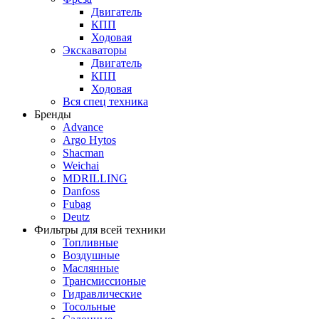
Двигатель
КПП
Ходовая
Экскаваторы
Двигатель
КПП
Ходовая
Вся спец техника
Бренды
Advance
Argo Hytos
Shacman
Weichai
MDRILLING
Danfoss
Fubag
Deutz
Фильтры для всей техники
Топливные
Воздушные
Маслянные
Трансмиссионые
Гидравлические
Тосольные