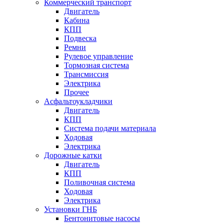
Коммерческий транспорт
Двигатель
Кабина
КПП
Подвеска
Ремни
Рулевое управление
Тормозная система
Трансмиссия
Электрика
Прочее
Асфальтоукладчики
Двигатель
КПП
Система подачи материала
Ходовая
Электрика
Дорожные катки
Двигатель
КПП
Поливочная система
Ходовая
Электрика
Установки ГНБ
Бентонитовые насосы