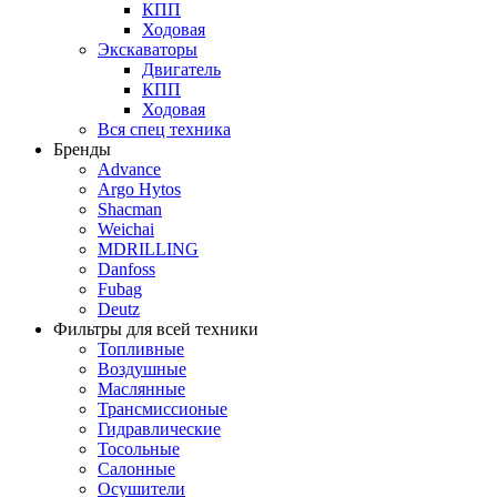
КПП
Ходовая
Экскаваторы
Двигатель
КПП
Ходовая
Вся спец техника
Бренды
Advance
Argo Hytos
Shacman
Weichai
MDRILLING
Danfoss
Fubag
Deutz
Фильтры для всей техники
Топливные
Воздушные
Маслянные
Трансмиссионые
Гидравлические
Тосольные
Салонные
Осушители