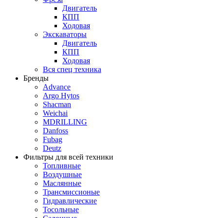
Двигатель
КПП
Ходовая
Экскаваторы
Двигатель
КПП
Ходовая
Вся спец техника
Бренды
Advance
Argo Hytos
Shacman
Weichai
MDRILLING
Danfoss
Fubag
Deutz
Фильтры для всей техники
Топливные
Воздушные
Маслянные
Трансмиссионые
Гидравлические
Тосольные