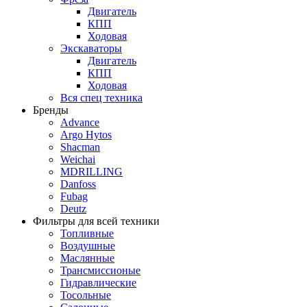
Двигатель
КПП
Ходовая
Экскаваторы
Двигатель
КПП
Ходовая
Вся спец техника
Бренды
Advance
Argo Hytos
Shacman
Weichai
MDRILLING
Danfoss
Fubag
Deutz
Фильтры для всей техники
Топливные
Воздушные
Маслянные
Трансмиссионые
Гидравлические
Тосольные