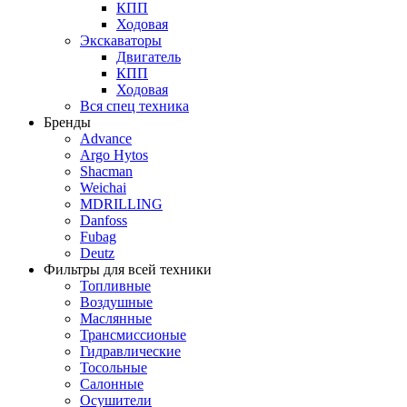
КПП
Ходовая
Экскаваторы
Двигатель
КПП
Ходовая
Вся спец техника
Бренды
Advance
Argo Hytos
Shacman
Weichai
MDRILLING
Danfoss
Fubag
Deutz
Фильтры для всей техники
Топливные
Воздушные
Маслянные
Трансмиссионые
Гидравлические
Тосольные
Салонные
Осушители