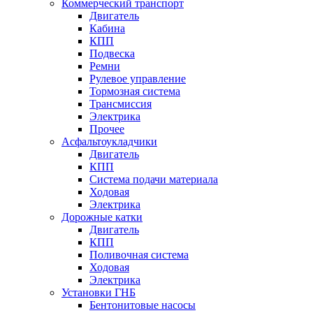
Коммерческий транспорт
Двигатель
Кабина
КПП
Подвеска
Ремни
Рулевое управление
Тормозная система
Трансмиссия
Электрика
Прочее
Асфальтоукладчики
Двигатель
КПП
Система подачи материала
Ходовая
Электрика
Дорожные катки
Двигатель
КПП
Поливочная система
Ходовая
Электрика
Установки ГНБ
Бентонитовые насосы