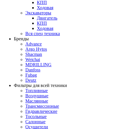
КПП
Ходовая
Экскаваторы
Двигатель
КПП
Ходовая
Вся спец техника
Бренды
Advance
Argo Hytos
Shacman
Weichai
MDRILLING
Danfoss
Fubag
Deutz
Фильтры для всей техники
Топливные
Воздушные
Маслянные
Трансмиссионые
Гидравлические
Тосольные
Салонные
Осушители