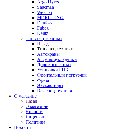
Argo Hytos
Shacman
Weichai
MDRILLING
Danfoss
Fubag
Deutz
Тип спец техники
Назад
Тип спец техники
Автокраны
Асфальтоукладчики
Дорожные катки
Установки ГНБ
Фронтальный погрузчик
Фреза
Экскаваторы
Вся спец техника
О магазине
Назад
О магазине
Новости
Лицензии
Политика
Новости