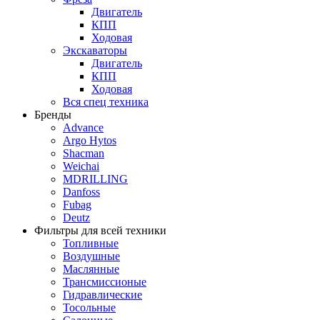
Двигатель
КПП
Ходовая
Экскаваторы
Двигатель
КПП
Ходовая
Вся спец техника
Бренды
Advance
Argo Hytos
Shacman
Weichai
MDRILLING
Danfoss
Fubag
Deutz
Фильтры для всей техники
Топливные
Воздушные
Маслянные
Трансмиссионые
Гидравлические
Тосольные