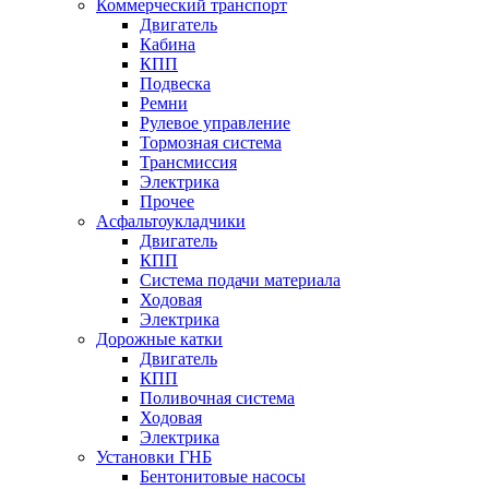
Коммерческий транспорт
Двигатель
Кабина
КПП
Подвеска
Ремни
Рулевое управление
Тормозная система
Трансмиссия
Электрика
Прочее
Асфальтоукладчики
Двигатель
КПП
Система подачи материала
Ходовая
Электрика
Дорожные катки
Двигатель
КПП
Поливочная система
Ходовая
Электрика
Установки ГНБ
Бентонитовые насосы