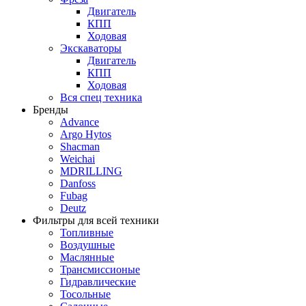
Двигатель
КПП
Ходовая
Экскаваторы
Двигатель
КПП
Ходовая
Вся спец техника
Бренды
Advance
Argo Hytos
Shacman
Weichai
MDRILLING
Danfoss
Fubag
Deutz
Фильтры для всей техники
Топливные
Воздушные
Маслянные
Трансмиссионые
Гидравлические
Тосольные