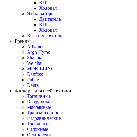
КПП
Ходовая
Экскаваторы
Двигатель
КПП
Ходовая
Вся спец техника
Бренды
Advance
Argo Hytos
Shacman
Weichai
MDRILLING
Danfoss
Fubag
Deutz
Фильтры для всей техники
Топливные
Воздушные
Маслянные
Трансмиссионые
Гидравлические
Тосольные
Салонные
Осушители