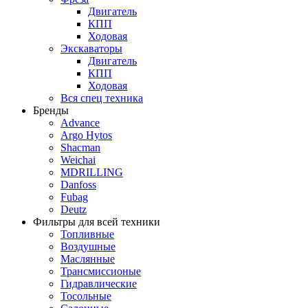
Двигатель
КПП
Ходовая
Экскаваторы
Двигатель
КПП
Ходовая
Вся спец техника
Бренды
Advance
Argo Hytos
Shacman
Weichai
MDRILLING
Danfoss
Fubag
Deutz
Фильтры для всей техники
Топливные
Воздушные
Маслянные
Трансмиссионые
Гидравлические
Тосольные