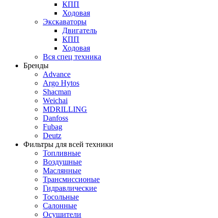
КПП
Ходовая
Экскаваторы
Двигатель
КПП
Ходовая
Вся спец техника
Бренды
Advance
Argo Hytos
Shacman
Weichai
MDRILLING
Danfoss
Fubag
Deutz
Фильтры для всей техники
Топливные
Воздушные
Маслянные
Трансмиссионые
Гидравлические
Тосольные
Салонные
Осушители