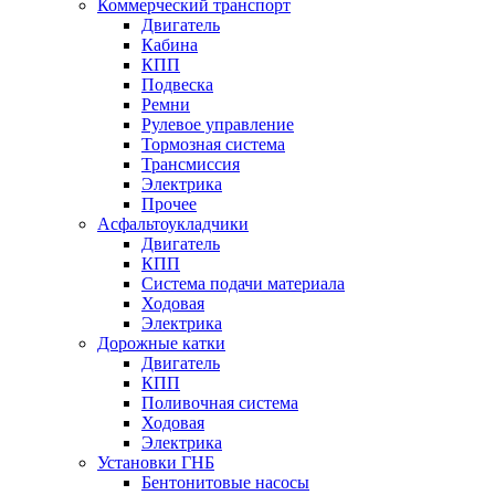
Коммерческий транспорт
Двигатель
Кабина
КПП
Подвеска
Ремни
Рулевое управление
Тормозная система
Трансмиссия
Электрика
Прочее
Асфальтоукладчики
Двигатель
КПП
Система подачи материала
Ходовая
Электрика
Дорожные катки
Двигатель
КПП
Поливочная система
Ходовая
Электрика
Установки ГНБ
Бентонитовые насосы