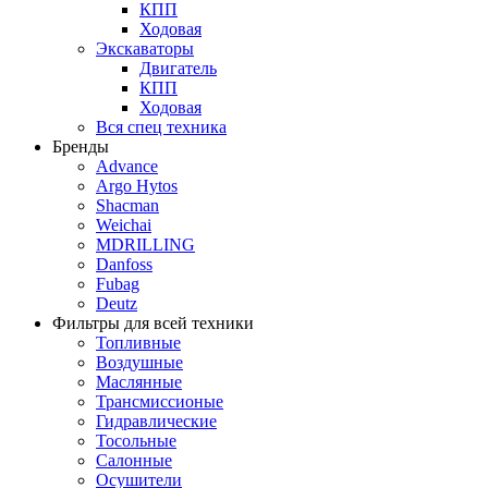
КПП
Ходовая
Экскаваторы
Двигатель
КПП
Ходовая
Вся спец техника
Бренды
Advance
Argo Hytos
Shacman
Weichai
MDRILLING
Danfoss
Fubag
Deutz
Фильтры для всей техники
Топливные
Воздушные
Маслянные
Трансмиссионые
Гидравлические
Тосольные
Салонные
Осушители