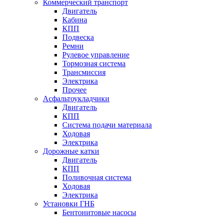
Коммерческий транспорт
Двигатель
Кабина
КПП
Подвеска
Ремни
Рулевое управление
Тормозная система
Трансмиссия
Электрика
Прочее
Асфальтоукладчики
Двигатель
КПП
Система подачи материала
Ходовая
Электрика
Дорожные катки
Двигатель
КПП
Поливочная система
Ходовая
Электрика
Установки ГНБ
Бентонитовые насосы