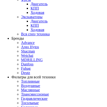
Двигатель
КПП
Ходовая
Экскаваторы
Двигатель
КПП
Ходовая
Вся спец техника
Бренды
Advance
Argo Hytos
Shacman
Weichai
MDRILLING
Danfoss
Fubag
Deutz
Фильтры для всей техники
Топливные
Воздушные
Маслянные
Трансмиссионые
Гидравлические
Тосольные