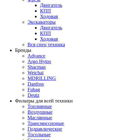
Двигатель
КПП
Ходовая
Экскаваторы
Двигатель
КПП
Ходовая
Вся спец техника
Бренды
Advance
Argo Hytos
Shacman
Weichai
MDRILLING
Danfoss
Fubag
Deutz
Фильтры для всей техники
Топливные
Воздушные
Маслянные
Трансмиссионые
Гидравлические
Тосольные