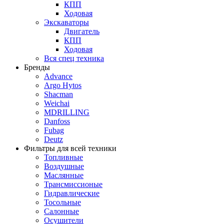
КПП
Ходовая
Экскаваторы
Двигатель
КПП
Ходовая
Вся спец техника
Бренды
Advance
Argo Hytos
Shacman
Weichai
MDRILLING
Danfoss
Fubag
Deutz
Фильтры для всей техники
Топливные
Воздушные
Маслянные
Трансмиссионые
Гидравлические
Тосольные
Салонные
Осушители