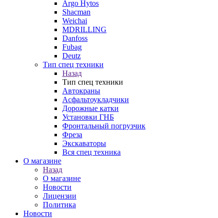
Argo Hytos
Shacman
Weichai
MDRILLING
Danfoss
Fubag
Deutz
Тип спец техники
Назад
Тип спец техники
Автокраны
Асфальтоукладчики
Дорожные катки
Установки ГНБ
Фронтальный погрузчик
Фреза
Экскаваторы
Вся спец техника
О магазине
Назад
О магазине
Новости
Лицензии
Политика
Новости