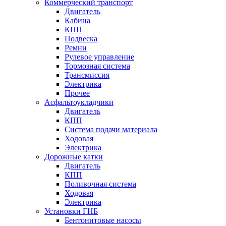
Коммерческий транспорт
Двигатель
Кабина
КПП
Подвеска
Ремни
Рулевое управление
Тормозная система
Трансмиссия
Электрика
Прочее
Асфальтоукладчики
Двигатель
КПП
Система подачи материала
Ходовая
Электрика
Дорожные катки
Двигатель
КПП
Поливочная система
Ходовая
Электрика
Установки ГНБ
Бентонитовые насосы