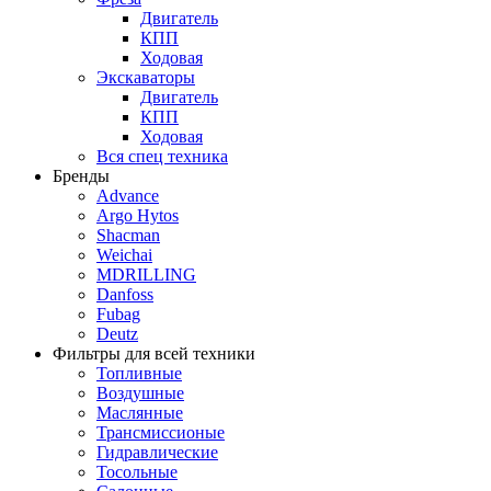
Двигатель
КПП
Ходовая
Экскаваторы
Двигатель
КПП
Ходовая
Вся спец техника
Бренды
Advance
Argo Hytos
Shacman
Weichai
MDRILLING
Danfoss
Fubag
Deutz
Фильтры для всей техники
Топливные
Воздушные
Маслянные
Трансмиссионые
Гидравлические
Тосольные