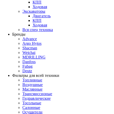
КПП
Ходовая
Экскаваторы
Двигатель
КПП
Ходовая
Вся спец техника
Бренды
Advance
Argo Hytos
Shacman
Weichai
MDRILLING
Danfoss
Fubag
Deutz
Фильтры для всей техники
Топливные
Воздушные
Маслянные
Трансмиссионые
Гидравлические
Тосольные
Салонные
Осушители