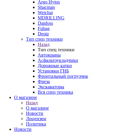
Argo Hytos
Shacman
Weichai
MDRILLING
Danfoss
Fubag
Deutz
Тип спец техники
Назад
Тип спец техники
Автокраны
Асфальтоукладчики
Дорожные катки
Установки ГНБ
Фронтальный погрузчик
Фреза
Экскаваторы
Вся спец техника
О магазине
Назад
О магазине
Новости
Лицензии
Политика
Новости