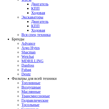
Двигатель
КПП
Ходовая
Экскаваторы
Двигатель
КПП
Ходовая
Вся спец техника
Бренды
Advance
Argo Hytos
Shacman
Weichai
MDRILLING
Danfoss
Fubag
Deutz
Фильтры для всей техники
Топливные
Воздушные
Маслянные
Трансмиссионые
Гидравлические
Тосольные