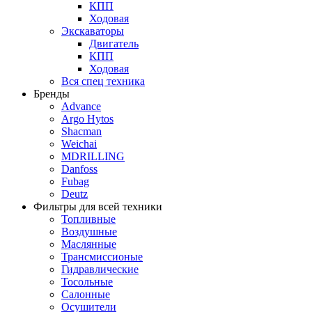
КПП
Ходовая
Экскаваторы
Двигатель
КПП
Ходовая
Вся спец техника
Бренды
Advance
Argo Hytos
Shacman
Weichai
MDRILLING
Danfoss
Fubag
Deutz
Фильтры для всей техники
Топливные
Воздушные
Маслянные
Трансмиссионые
Гидравлические
Тосольные
Салонные
Осушители