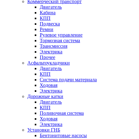
Коммерческий транспорт
Двигатель
Кабина
КПП
Подвеска
Ремни
Рулевое управление
Тормозная система
Трансмиссия
Электрика
Прочее
Асфальтоукладчики
Двигатель
КПП
Система подачи материала
Ходовая
Электрика
Дорожные катки
Двигатель
КПП
Поливочная система
Ходовая
Электрика
Установки ГНБ
Бентонитовые насосы