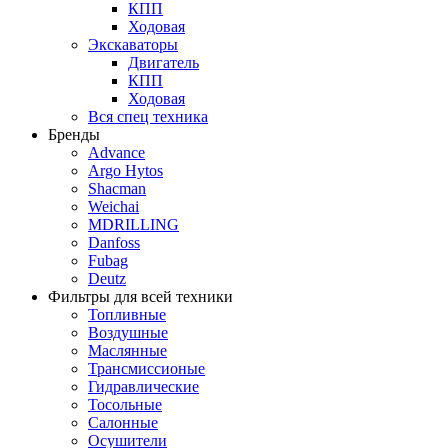
КПП
Ходовая
Экскаваторы
Двигатель
КПП
Ходовая
Вся спец техника
Бренды
Advance
Argo Hytos
Shacman
Weichai
MDRILLING
Danfoss
Fubag
Deutz
Фильтры для всей техники
Топливные
Воздушные
Маслянные
Трансмиссионые
Гидравлические
Тосольные
Салонные
Осушители