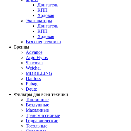
Двигатель
КПП
Ходовая
Экскаваторы
Двигатель
КПП
Ходовая
Вся спец техника
Бренды
Advance
Argo Hytos
Shacman
Weichai
MDRILLING
Danfoss
Fubag
Deutz
Фильтры для всей техники
Топливные
Воздушные
Маслянные
Трансмиссионые
Гидравлические
Тосольные