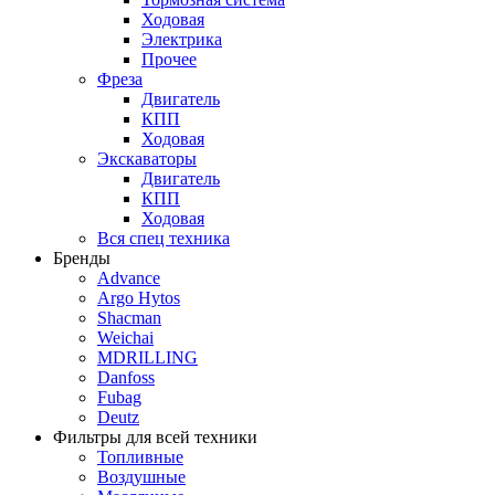
Ходовая
Электрика
Прочее
Фреза
Двигатель
КПП
Ходовая
Экскаваторы
Двигатель
КПП
Ходовая
Вся спец техника
Бренды
Advance
Argo Hytos
Shacman
Weichai
MDRILLING
Danfoss
Fubag
Deutz
Фильтры для всей техники
Топливные
Воздушные