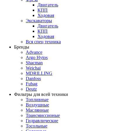
Двигатель
КПП
Ходовая
Экскаваторы
Двигатель
КПП
Ходовая
Вся спец техника
Бренды
Advance
Argo Hytos
Shacman
Weichai
MDRILLING
Danfoss
Fubag
Deutz
Фильтры для всей техники
Топливные
Воздушные
Маслянные
Трансмиссионые
Гидравлические
Тосольные