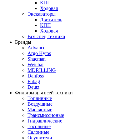
КПП
Ходовая
Экскаваторы
Двигатель
КПП
Ходовая
Вся спец техника
Бренды
Advance
Argo Hytos
Shacman
Weichai
MDRILLING
Danfoss
Fubag
Deutz
Фильтры для всей техники
Топливные
Воздушные
Маслянные
Трансмиссионые
Гидравлические
Тосольные
Салонные
Осушители