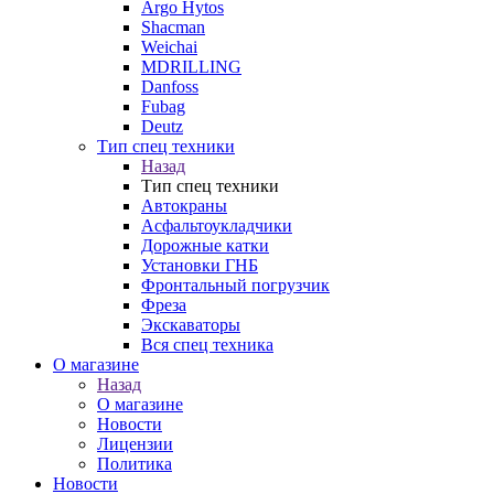
Argo Hytos
Shacman
Weichai
MDRILLING
Danfoss
Fubag
Deutz
Тип спец техники
Назад
Тип спец техники
Автокраны
Асфальтоукладчики
Дорожные катки
Установки ГНБ
Фронтальный погрузчик
Фреза
Экскаваторы
Вся спец техника
О магазине
Назад
О магазине
Новости
Лицензии
Политика
Новости