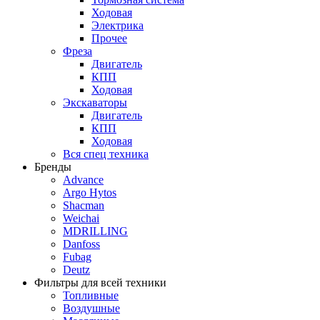
Ходовая
Электрика
Прочее
Фреза
Двигатель
КПП
Ходовая
Экскаваторы
Двигатель
КПП
Ходовая
Вся спец техника
Бренды
Advance
Argo Hytos
Shacman
Weichai
MDRILLING
Danfoss
Fubag
Deutz
Фильтры для всей техники
Топливные
Воздушные