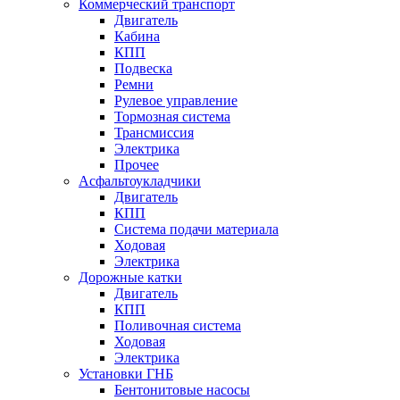
Коммерческий транспорт
Двигатель
Кабина
КПП
Подвеска
Ремни
Рулевое управление
Тормозная система
Трансмиссия
Электрика
Прочее
Асфальтоукладчики
Двигатель
КПП
Система подачи материала
Ходовая
Электрика
Дорожные катки
Двигатель
КПП
Поливочная система
Ходовая
Электрика
Установки ГНБ
Бентонитовые насосы