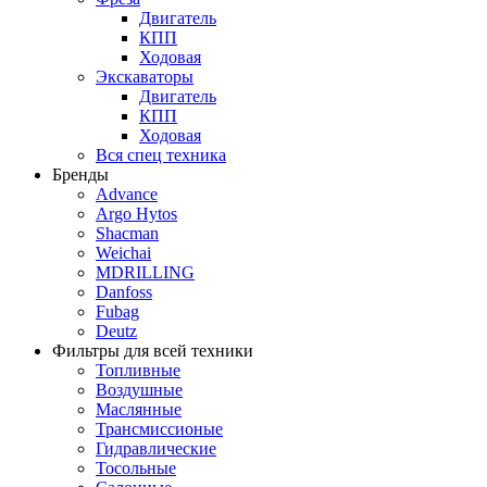
Двигатель
КПП
Ходовая
Экскаваторы
Двигатель
КПП
Ходовая
Вся спец техника
Бренды
Advance
Argo Hytos
Shacman
Weichai
MDRILLING
Danfoss
Fubag
Deutz
Фильтры для всей техники
Топливные
Воздушные
Маслянные
Трансмиссионые
Гидравлические
Тосольные