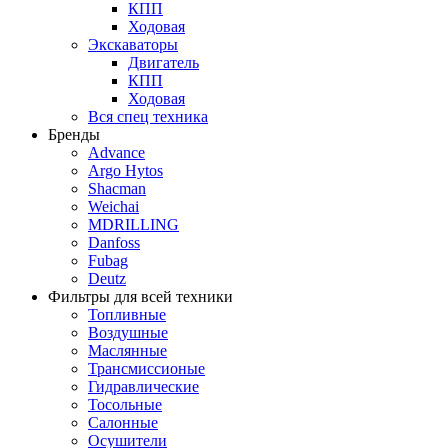
КПП
Ходовая
Экскаваторы
Двигатель
КПП
Ходовая
Вся спец техника
Бренды
Advance
Argo Hytos
Shacman
Weichai
MDRILLING
Danfoss
Fubag
Deutz
Фильтры для всей техники
Топливные
Воздушные
Маслянные
Трансмиссионые
Гидравлические
Тосольные
Салонные
Осушители