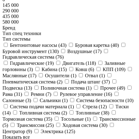
145 000
290 000
435 000
580 000
Бренд
Тип спец техники
Тип системы
Бентонитовые насосы (
43
)
Буровая каретка (
40
)
Буровой инструмент (
130
)
Воздушные (
17
)
Гидравлическая система (
76
)
Гидравлические (
19
)
Двигатель (
118
)
Заливные
горловины (
3
)
Кабина (
15
)
Ковш (
6
)
КПП (
109
)
Маслянные (
17
)
Осушители (
1
)
Отвал (
1
)
Пневматическая система (
2
)
Подача штанг (
37
)
Подвеска (
13
)
Поливочная система (
1
)
Прочее (
49
)
Рама (
31
)
Ремни (
7
)
Рулевое управление (
16
)
Салонные (
3
)
Сальники (
1
)
Система безопасности (
10
)
Система подачи материала (
1
)
Стрела (
12
)
Тиски
(
14
)
Топливная система (
2
)
Топливные (
38
)
Тормозная система (
35
)
Тосольные (
1
)
Трансмиссионые
(
5
)
Трансмиссия (
25
)
Ходовая система (
30
)
Центратор (
9
)
Электрика (
125
)
Показать все