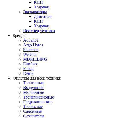
КПП
Ходовая
Экскаваторы
Двигатель
КПП
Ходовая
Вся спец техника
Бренды
Advance
Argo Hytos
Shacman
Weichai
MDRILLING
Danfoss
Fubag
Deutz
Фильтры для всей техники
Топливные
Воздушные
Маслянные
Трансмиссионые
Гидравлические
Тосольные
Салонные
Осушители