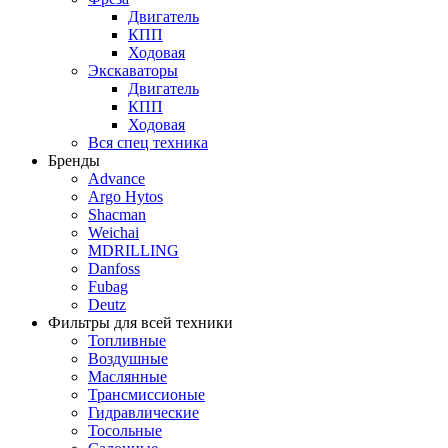
Двигатель
КПП
Ходовая
Экскаваторы
Двигатель
КПП
Ходовая
Вся спец техника
Бренды
Advance
Argo Hytos
Shacman
Weichai
MDRILLING
Danfoss
Fubag
Deutz
Фильтры для всей техники
Топливные
Воздушные
Маслянные
Трансмиссионые
Гидравлические
Тосольные