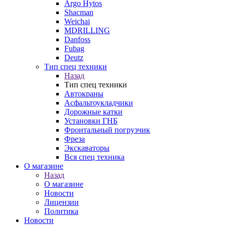
Argo Hytos
Shacman
Weichai
MDRILLING
Danfoss
Fubag
Deutz
Тип спец техники
Назад
Тип спец техники
Автокраны
Асфальтоукладчики
Дорожные катки
Установки ГНБ
Фронтальный погрузчик
Фреза
Экскаваторы
Вся спец техника
О магазине
Назад
О магазине
Новости
Лицензии
Политика
Новости