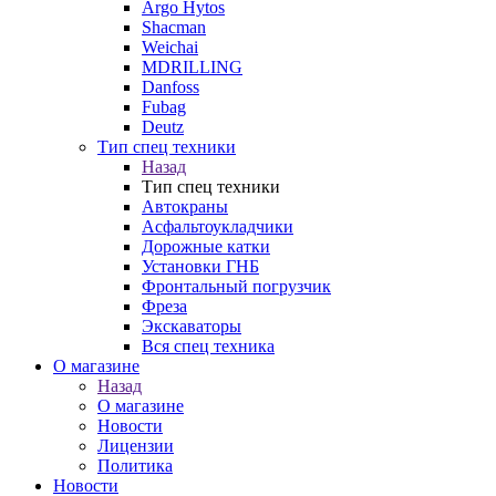
Argo Hytos
Shacman
Weichai
MDRILLING
Danfoss
Fubag
Deutz
Тип спец техники
Назад
Тип спец техники
Автокраны
Асфальтоукладчики
Дорожные катки
Установки ГНБ
Фронтальный погрузчик
Фреза
Экскаваторы
Вся спец техника
О магазине
Назад
О магазине
Новости
Лицензии
Политика
Новости