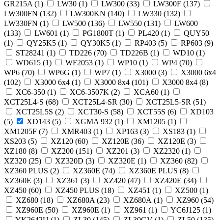
GR215A (
1
)
LW30 (
1
)
LW300 (
33
)
LW300F (
137
)
LW300FN (
132
)
LW300KN (
140
)
LW330 (
132
)
LW330FN (
1
)
LW500 (
136
)
LW550 (
131
)
LW600
(
133
)
LW601 (
1
)
PG1800T (
1
)
PL420 (
1
)
QUY50
(
1
)
QY25K5 (
1
)
QY30K5 (
1
)
RP403 (
5
)
RP603 (
9
)
ST28241 (
1
)
TD226 (
70
)
TD226B (
1
)
WD10 (
1
)
WD615 (
1
)
WF2053 (
1
)
WP10 (
1
)
WP4 (
70
)
WP6 (
70
)
WP6G (
1
)
WP7 (
1
)
X3000 (
3
)
X3000 6x4
(
102
)
X3000 6х4 (
1
)
X3000 8x4 (
101
)
X3000 8х4 (
8
)
XC6-350 (
1
)
XC6-3507K (
2
)
XCA60 (
1
)
XCT25L4-S (
68
)
XCT25L4-SR (
30
)
XCT25L5-SR (
51
)
XCT25L5S (
2
)
XCT30-S (
58
)
XCT55S (
6
)
XD103
(
5
)
XD143 (
5
)
XGMA 932 (
1
)
XM1205 (
1
)
XM1205F (
7
)
XMR403 (
1
)
XP163 (
3
)
XS183 (
1
)
XS203 (
5
)
XZ120 (
60
)
XZ120E (
36
)
XZ120Е (
3
)
XZ180 (
8
)
XZ200 (
151
)
XZ201 (
3
)
XZ2320 (
1
)
XZ320 (
25
)
XZ320D (
3
)
XZ320E (
1
)
XZ360 (
82
)
XZ360 PLUS (
2
)
XZ360E (
74
)
XZ360E PLUS (
8
)
XZ360Е (
3
)
XZ361 (
3
)
XZ420 (
47
)
XZ420E (
34
)
XZ450 (
60
)
XZ450 PLUS (
18
)
XZ451 (
1
)
XZ500 (
1
)
XZ680 (
18
)
XZ680A (
23
)
XZ680А (
1
)
XZ960 (
54
)
XZ960E (
50
)
XZ960Е (
1
)
XZ961 (
1
)
YC6J125 (
1
)
YK2642U (
1
)
ZL30 (
145
)
ZL30GV (
1
)
ZL50 (
135
)