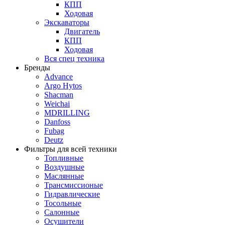
КПП
Ходовая
Экскаваторы
Двигатель
КПП
Ходовая
Вся спец техника
Бренды
Advance
Argo Hytos
Shacman
Weichai
MDRILLING
Danfoss
Fubag
Deutz
Фильтры для всей техники
Топливные
Воздушные
Маслянные
Трансмиссионые
Гидравлические
Тосольные
Салонные
Осушители