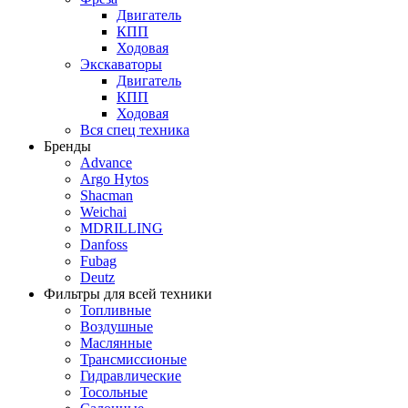
Двигатель
КПП
Ходовая
Экскаваторы
Двигатель
КПП
Ходовая
Вся спец техника
Бренды
Advance
Argo Hytos
Shacman
Weichai
MDRILLING
Danfoss
Fubag
Deutz
Фильтры для всей техники
Топливные
Воздушные
Маслянные
Трансмиссионые
Гидравлические
Тосольные