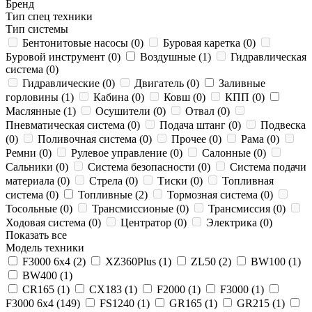
Бренд
Тип спец техники
Тип системы
Бентонитовые насосы (
0
)
Буровая каретка (
0
)
Буровой инструмент (
0
)
Воздушные (
1
)
Гидравлическая
система (
0
)
Гидравлические (
0
)
Двигатель (
0
)
Заливные
горловины (
1
)
Кабина (
0
)
Ковш (
0
)
КПП (
0
)
Маслянные (
1
)
Осушители (
0
)
Отвал (
0
)
Пневматическая система (
0
)
Подача штанг (
0
)
Подвеска
(
0
)
Поливочная система (
0
)
Прочее (
0
)
Рама (
0
)
Ремни (
0
)
Рулевое управление (
0
)
Салонные (
0
)
Сальники (
0
)
Система безопасности (
0
)
Система подачи
материала (
0
)
Стрела (
0
)
Тиски (
0
)
Топливная
система (
0
)
Топливные (
2
)
Тормозная система (
0
)
Тосольные (
0
)
Трансмиссионые (
0
)
Трансмиссия (
0
)
Ходовая система (
0
)
Центратор (
0
)
Электрика (
0
)
Показать все
Модель техники
F3000 6x4 (
2
)
XZ360Plus (
1
)
ZL50 (
2
)
BW100 (
1
)
BW400 (
1
)
CR165 (
1
)
CX183 (
1
)
F2000 (
1
)
F3000 (
1
)
F3000 6x4 (
149
)
FS1240 (
1
)
GR165 (
1
)
GR215 (
1
)